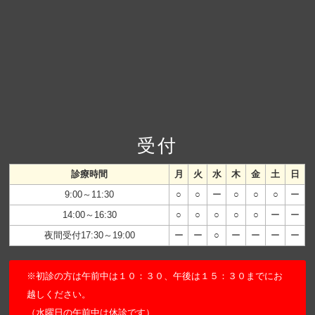
受付
診療時間
月
火
水
木
金
土
日
9:00～11:30
○
○
ー
○
○
○
ー
14:00～16:30
○
○
○
○
○
ー
ー
夜間受付17:30～19:00
ー
ー
○
ー
ー
ー
ー
※初診の方は午前中は１０：３０、午後は１５：３０までにお
越しください。
（水曜日の午前中は休診です）