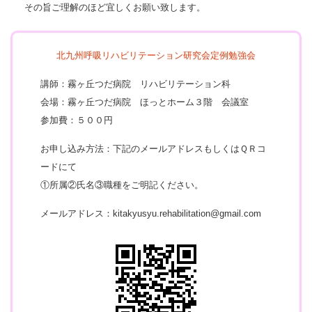
その旨ご理解のほど宜しくお願い致します。
北九州呼吸リハビリテーション研究会定例勉強会
講師：霧ヶ丘つだ病院 リハビリテーション科
会場：霧ヶ丘つだ病院 ほっとホーム３階 会議室
参加費：５００円
お申し込み方法：下記のメールアドレスもしくはＱＲコ
ードにて
①所属②氏名③職種をご明記ください。
メールアドレス：kitakyusyu.rehabilitation@gmail.com