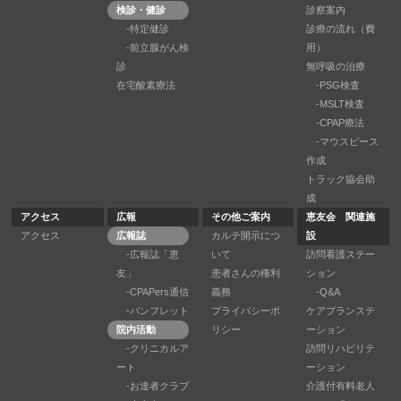
検診・健診
診察案内
-特定健診
診療の流れ（費
-前立腺がん検
用）
診
無呼吸の治療
在宅酸素療法
-PSG検査
-MSLT検査
-CPAP療法
-マウスピース
作成
トラック協会助
成
アクセス
広報
その他ご案内
恵友会 関連施
アクセス
広報誌
カルテ開示につ
設
-広報誌「恵
いて
訪問看護ステー
友」
患者さんの権利
ション
-CPAPers通信
義務
-Q&A
-パンフレット
プライバシーポ
ケアプランステ
院内活動
リシー
ーション
-クリニカルア
訪問リハビリテ
ート
ーション
-お達者クラブ
介護付有料老人