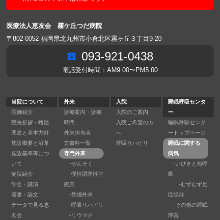
医療法人恵友会 霧ケ丘つだ病院
〒802-0052 福岡県北九州市小倉北区霧ヶ丘３丁目9-20
093-921-0438
電話受付時間：AM9:00〜PM5:00
当院について
外来
入院
睡眠呼吸センタ
医師紹介
診療案内・診療
入院のご案内
ー
院長挨拶・略歴
時間
入院ご希望の方
睡眠呼吸センタ
理念と基本方針
外来担当表
へ
ートップページ
施設概要と沿革
文書料一覧
呼吸リハビリ
睡眠に関する
施設基準等につ
専門外来
病気
いて
-ぜんそく
-いびきと無呼
病院紹介
-慢性閉塞性肺
吸
学会・講演
疾患
-むずむず足
著書・論文
-禁煙外来
症候群
データで見る恵
-呼吸リハビリ
-その他の睡眠
友会
-リウマチ
障害