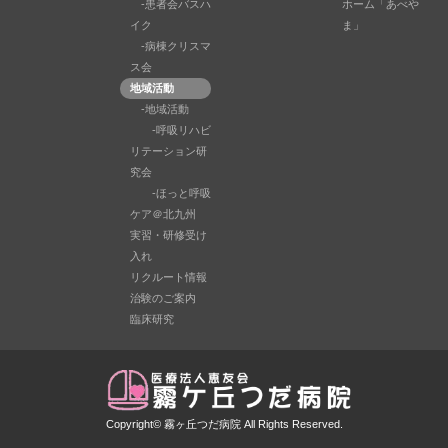
-患者会バスハ
ホーム「あべや
イク
ま」
-病棟クリスマ
ス会
地域活動
-地域活動
-呼吸リハビ
リテーション研
究会
-ほっと呼吸
ケア＠北九州
実習・研修受け
入れ
リクルート情報
治験のご案内
臨床研究
Copyright©
霧ヶ丘つだ病院
All Rights Reserved.